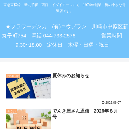
東急東横線 新丸子駅 西口 イダイモールにて 1974年創業 街の小さな電
気店です。
★フラワーデンカ (有)ユウプラン 川崎市中原区新
丸子町754 電話 044-733-2576 営業時間
9:30~18:00 定休日 木曜・日曜・祝日
夏休みのお知らせ
お知らせ
2026.08.07
でんき屋さん通信 2026年８月
チラシ
号