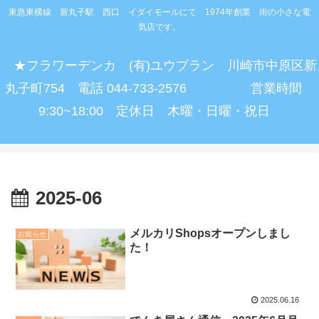
東急東横線 新丸子駅 西口 イダイモールにて 1974年創業 街の小さな電
気店です。
★フラワーデンカ (有)ユウプラン 川崎市中原区新
丸子町754 電話 044-733-2576 営業時間
9:30~18:00 定休日 木曜・日曜・祝日
2025-06
メルカリShopsオープンしまし
お知らせ
た！
2025.06.16