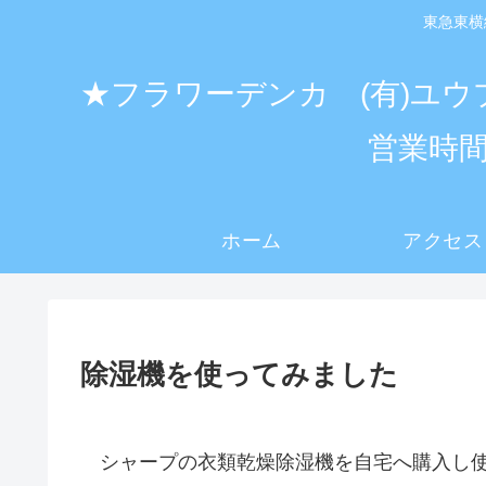
東急東横
★フラワーデンカ (有)ユウ
営業時間
ホーム
アクセス
除湿機を使ってみました
シャープの衣類乾燥除湿機を自宅へ購入し使