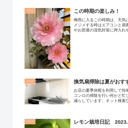
この時期の楽しみ！
ブログ
梅雨に入るこの時期は、天気
メジメする時はエアコンと扇
やお部屋の湿気対策に押入れや
換気扇掃除は夏がおすす
ブログ
お店の夏季休暇を利用して恒
コンロの掃除を行い何かと忙
減らしています。ネット検索な
レモン栽培日記 2023.0
ブログ