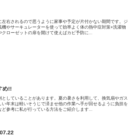
に左右されるので思うように家事や予定が片付かない期間です。ジ
風機やサーキュレーターを使って効率よく体の熱中症対策+洗濯物
クローゼットの扉を開けて使えばカビ予防に...
め!!
例としていることがあります。夏の暑さを利用して、換気扇やガス
しい年末は軽いそうじで済ませ他の作業へ手が回せるように負担を
ど参考に私が行っている方法をご紹介します...
7.22