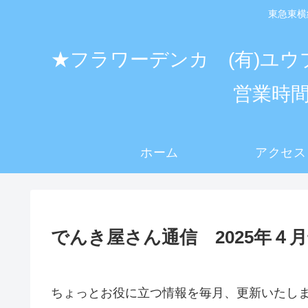
東急東横
★フラワーデンカ (有)ユウ
営業時間
ホーム
アクセス
でんき屋さん通信 2025年４
ちょっとお役に立つ情報を毎月、更新いたし