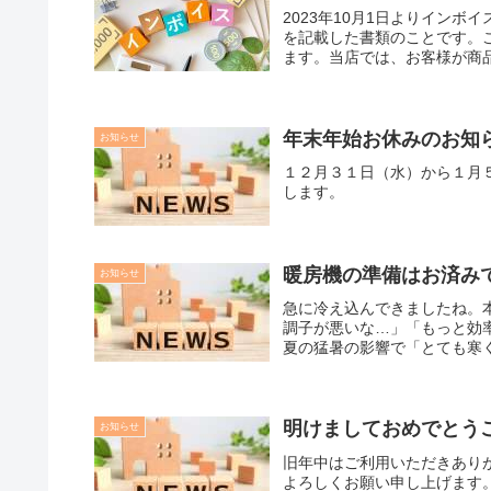
2023年10月1日よりイン
を記載した書類のことです。
ます。当店では、お客様が商品
年末年始お休みのお知
お知らせ
１２月３１日（水）から１月
します。
暖房機の準備はお済み
お知らせ
急に冷え込んできましたね。
調子が悪いな…」「もっと効
夏の猛暑の影響で「とても寒く
明けましておめでとう
お知らせ
旧年中はご利用いただきあり
よろしくお願い申し上げます