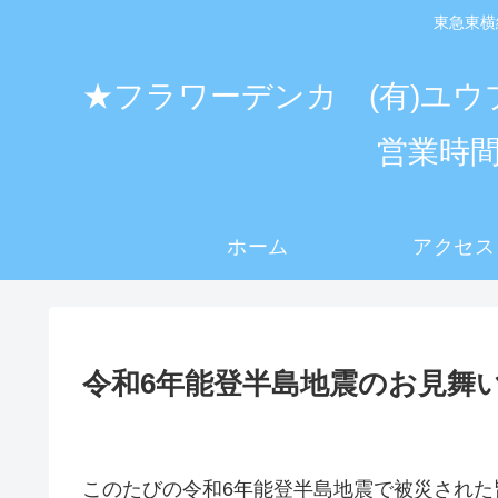
東急東横
★フラワーデンカ (有)ユウ
営業時間
ホーム
アクセス
令和6年能登半島地震のお見舞
このたびの令和6年能登半島地震で被災された