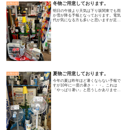
冬物ご用意しております。
お知らせ
明日の午後より天気は下り坂関東でも雨
か雪が降る予報となっております。電気
代が気になる方も多いと思いますが足元
を温めると全身ぽかぽかにお手軽な冬小
物のご用意あります。お気軽にお立ち寄
りください。
夏物ご用意しております。
お知らせ
今年の夏は昨年ほど暑くならない予報で
すが10年に一度の暑さ・・・。これは
「やっぱり暑い」と思うしかありませ
ん。今週はあっという間に25℃を超え夏
日到来夏物機器の扇風機、エアコンの試
運転を行って点検してみてください。