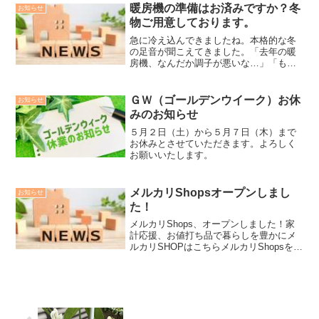
暖房機の準備はお済みですか？冬
お知らせ
物ご用意しております。
急に冷え込んできましたね。本格的な冬
の足音が聞こえてきました。「去年の暖
房機、なんだか調子が悪いな…」「もっ
と効率の良い暖房機が欲しい」とお悩み
ではありませんか？今年の冬は夏の猛暑
の影響で「とても寒くなる予報」がでて
ＧＷ（ゴールデンウイーク）お休
お知らせ
おります。秋も短くアッと...
みのお知らせ
５月２日（土）から５月７日（木）まで
お休みとさせていただきます。よろしく
お願いいたします。
メルカリShopsオープンしまし
お知らせ
た！
メルカリShops、オープンしました！家
計応援、お値打ち品で暮らしを豊かにメ
ルカリSHOPはこちらメルカリShopsをオ
ープンいたしました！物価高が家計に重
くのしかかる中、少しでも皆様のお役に
立ちたいという思いから、このショップ
を始めること...