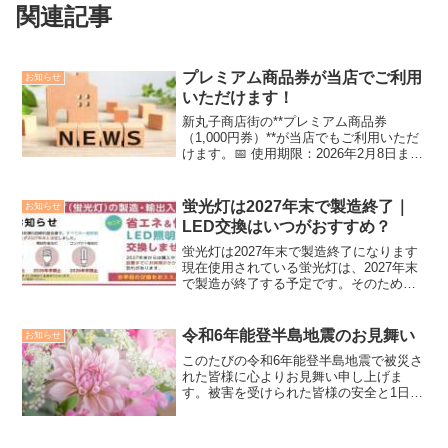
関連記事
プレミアム商品券が当店でご利用
お知らせ
いただけます！
新丸子商店街の**プレミアム商品券
（1,000円券）**が当店でもご利用いただ
けます。📅 使用期限：2026年2月8日まで
期限を過ぎるとご利用いただけませんの
で、お持ちのお客様はお早めにご利用く
ださい。皆さまのご来店をお待ちしてお
蛍光灯は2027年末で製造終了｜
お知らせ
ります。
LED交換はいつがおすすめ？
蛍光灯は2027年末で製造終了になります
現在使用されている蛍光灯は、2027年末
で製造が終了する予定です。そのため、
今後は在庫が少なくなり入手しづらくな
る可能性があります。ご家庭やお店で蛍
光灯をご使用の方は、LED照明への交換
令和6年能登半島地震のお見舞い
お知らせ
を少しずつ検討...
このたびの令和6年能登半島地震で被災さ
れた皆様に心よりお見舞い申し上げま
す。被害を受けられた皆様の安全と1日で
も早く平穏な生活に戻られますことを心
よりお祈り申し上げます。