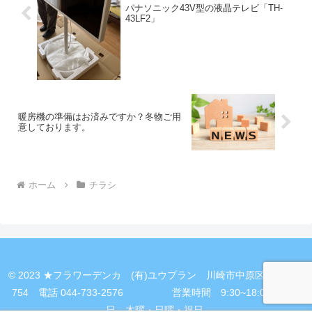
パナソニック43V型の液晶テレビ「TH-
43LF2」
暖房機の準備はお済みですか？冬物ご用
意しております。
ホーム
チラシ
© 2023 ★フラワーデンカ (有)ユウプラン 川崎市中原区新丸子町
754 電話 044-733-2576 営業時間 9:30~18:00 定休
日 木曜・日曜・祝日.