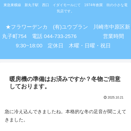
東急東横線 新丸子駅 西口 イダイモールにて 1974年創業 街の小さな電
気店です。
★フラワーデンカ (有)ユウプラン 川崎市中原区新
丸子町754 電話 044-733-2576 営業時間
9:30~18:00 定休日 木曜・日曜・祝日
暖房機の準備はお済みですか？冬物ご用意
しております。
2025.10.21
急に冷え込んできましたね。本格的な冬の足音が聞こえて
きました。