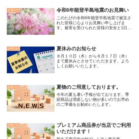
令和6年能登半島地震のお見舞い
お知らせ
このたびの令和6年能登半島地震で被災さ
れた皆様に心よりお見舞い申し上げま
す。被害を受けられた皆様の安全と1日で
も早く平穏な生活に戻られますことを心
よりお祈り申し上げます。
夏休みのお知らせ
お知らせ
８月１０日（木）から８月１７日（木）
まで夏休みとさせていただきます。よろ
しくお願いいたします。
夏物のご用意しております。
お知らせ
今年の夏も暑い予報が出ております。季
節商品は増産しない物が多いのでお早め
のご準備をお勧めいたします。
プレミアム商品券が当店でご利用
お知らせ
いただけます！